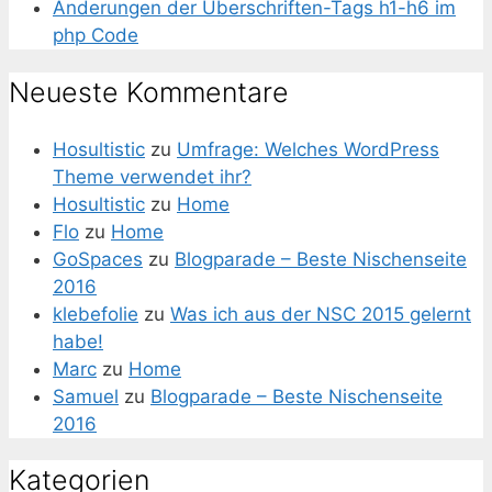
Änderungen der Überschriften-Tags h1-h6 im
php Code
Neueste Kommentare
Hosultistic
zu
Umfrage: Welches WordPress
Theme verwendet ihr?
Hosultistic
zu
Home
Flo
zu
Home
GoSpaces
zu
Blogparade – Beste Nischenseite
2016
klebefolie
zu
Was ich aus der NSC 2015 gelernt
habe!
Marc
zu
Home
Samuel
zu
Blogparade – Beste Nischenseite
2016
Kategorien