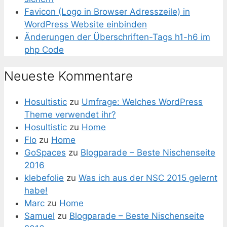
Favicon (Logo in Browser Adresszeile) in
WordPress Website einbinden
Änderungen der Überschriften-Tags h1-h6 im
php Code
Neueste Kommentare
Hosultistic
zu
Umfrage: Welches WordPress
Theme verwendet ihr?
Hosultistic
zu
Home
Flo
zu
Home
GoSpaces
zu
Blogparade – Beste Nischenseite
2016
klebefolie
zu
Was ich aus der NSC 2015 gelernt
habe!
Marc
zu
Home
Samuel
zu
Blogparade – Beste Nischenseite